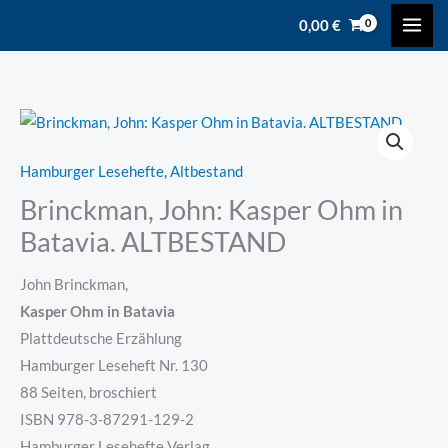
Zum
content
0,00
€
Inhalt
springen
Brinckman,
John:
Hamburger Lesehefte, Altbestand
Kasper
Brinckman, John: Kasper Ohm in
Ohm
in
Batavia. ALTBESTAND
Batavia.
ALTBESTAND
John Brinckman,
Menge
Kasper Ohm in Batavia
Plattdeutsche Erzählung
Hamburger Leseheft Nr. 130
88 Seiten, broschiert
ISBN 978-3-87291-129-2
Hamburger Lesehefte Verlag