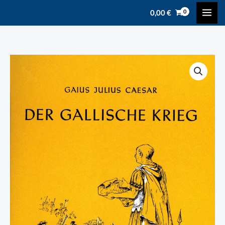
Zum
content
0,00
€
Inhalt
springen
Caesar,
Gaius
Julius:
Der
Gallische
Krieg
Menge