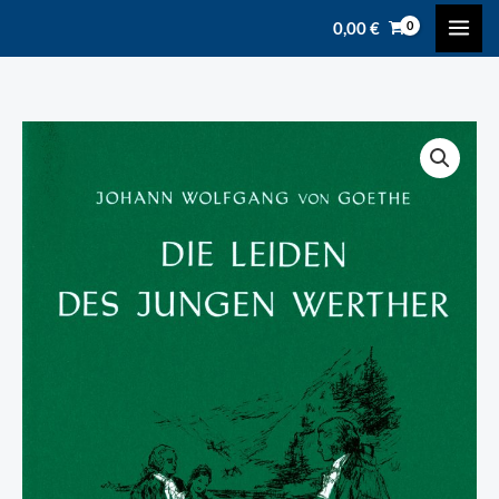
Zum
content
0,00
€
Inhalt
springen
Goethe,
Johann
Wolfgang
v.:
Die
Leiden
des
jungen
Werther
Menge