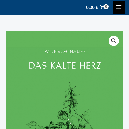
Zum
content
0,00
€
Inhalt
springen
Hauff,
Wilhelm:
Das
kalte
Herz
Menge