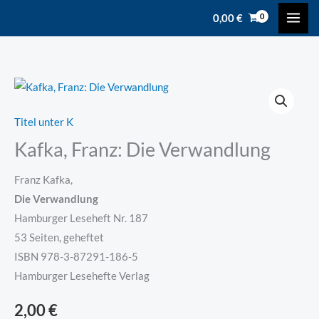
Zum
content
0,00
€
Inhalt
springen
Kafka,
Franz:
Titel unter K
Die
Kafka, Franz: Die Verwandlung
Verwandlung
Menge
Franz Kafka,
Die Verwandlung
Hamburger Leseheft Nr. 187
53 Seiten, geheftet
ISBN 978-3-87291-186-5
Hamburger Lesehefte Verlag
2,00
€