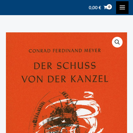
Zum
content
0,00
€
Inhalt
springen
Meyer,
Conrad
Ferdinand:
Der
Schuss
von
der
Kanzel
Menge