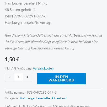
Hamburger Leseheft Nr. 78
48 Seiten, geheftet
ISBN 978-3-87291-077-6
Hamburger Lesehefte Verlag
[Bei diesem Titel handelt es sich um einen
Altbestand
im Format
14,5 x 20 cm, der altersbedingt vergilbt sein bzw. bei dem eine
etwaige Heftung Rostspuren aufweisen kann.]
1,50
€
inkl. 7 % MwSt.
zzgl.
Versandkosten
Alternative:
-
+
IN DEN
WARENKORB
Artikelnummer:
978-3-87291-077-6
Kategorie:
Hamburger Lesehefte, Altbestand
Lieferzeit:
i.d.R. 3 - 4 Werktage als Bücher- und Warensendung