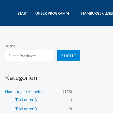
Zum
content
Inhalt
START
UNSER PROGRAMM
HAMBURGER LESE
springen
Suche
SUCHE
Kategorien
Hamburger Lesehefte
(178)
Titel unter A
(1)
Titel unter B
(9)