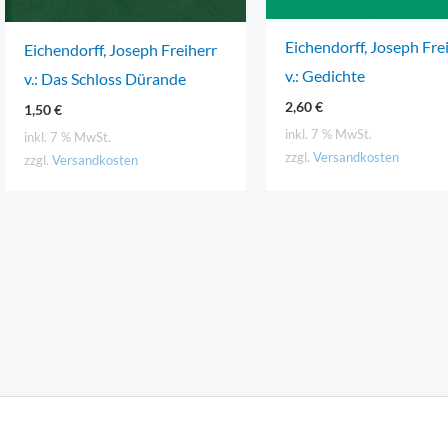
Eichendorff, Joseph Fre
Eichendorff, Joseph Freiherr
v.: Gedichte
v.: Das Schloss Dürande
2,60
€
1,50
€
inkl. 7 % MwSt.
inkl. 7 % MwSt.
zzgl.
Versandkosten
zzgl.
Versandkosten