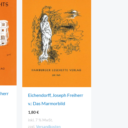
iherr
Eichendorff, Joseph Freiherr
v.: Das Marmorbild
1,80
€
inkl. 7 % MwSt.
zzgl.
Versandkosten