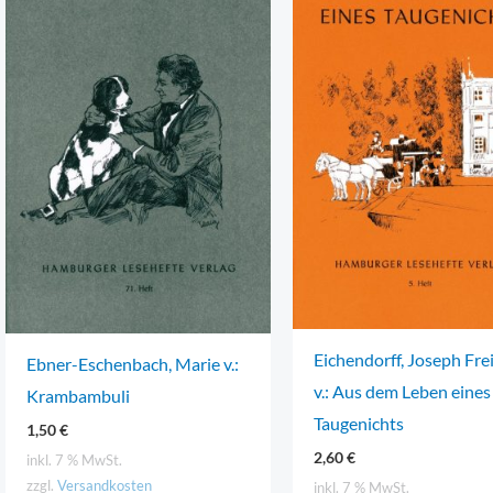
Eichendorff, Joseph Fre
Ebner-Eschenbach, Marie v.:
v.: Aus dem Leben eines
Krambambuli
Taugenichts
1,50
€
2,60
€
inkl. 7 % MwSt.
zzgl.
Versandkosten
inkl. 7 % MwSt.