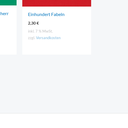
iherr
Einhundert Fabeln
2,30
€
inkl. 7 % MwSt.
zzgl.
Versandkosten