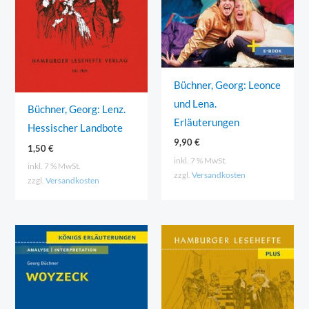
Büchner, Georg: Leonce
und Lena.
Büchner, Georg: Lenz.
Erläuterungen
Hessischer Landbote
9,90
€
1,50
€
inkl. 7 % MwSt.
inkl. 7 % MwSt.
zzgl.
Versandkosten
zzgl.
Versandkosten