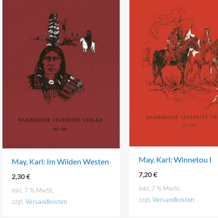
May, Karl: Winnetou I
May, Karl: Im Wilden Westen
7,20
€
2,30
€
inkl. 7 % MwSt.
inkl. 7 % MwSt.
zzgl.
Versandkosten
zzgl.
Versandkosten