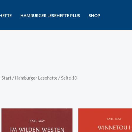
HEFTE
HAMBURGER LESEHEFTE PLUS
SHOP
Start
/
Hamburger Lesehefte
/ Seite 10