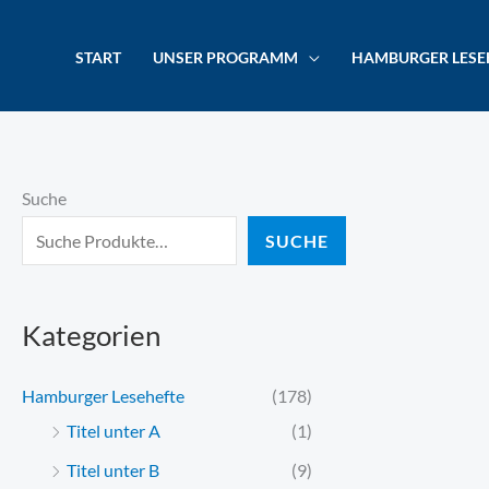
Zum
content
Inhalt
START
UNSER PROGRAMM
HAMBURGER LESE
springen
Suche
SUCHE
Kategorien
Hamburger Lesehefte
(178)
Titel unter A
(1)
Titel unter B
(9)