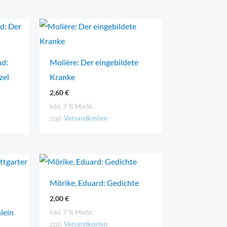
nd:
Molière: Der eingebildete
zel
Kranke
2,60
€
inkl. 7 % MwSt.
zzgl.
Versandkosten
Mörike, Eduard: Gedichte
2,00
€
lein
inkl. 7 % MwSt.
zzgl.
Versandkosten