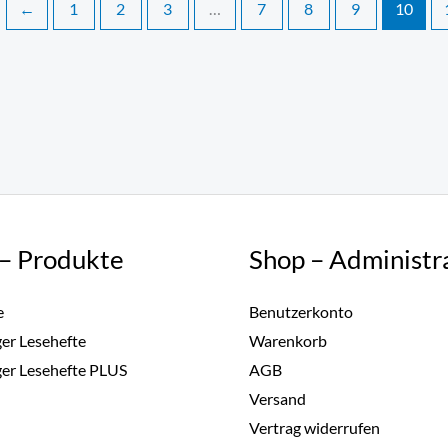
←
1
2
3
…
7
8
9
10
– Produkte
Shop – Administr
e
Benutzerkonto
r Lesehefte
Warenkorb
r Lesehefte PLUS
AGB
Versand
Vertrag widerrufen