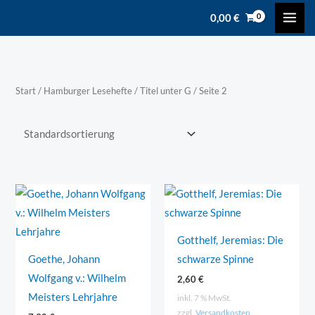
Zum
content
0,00
€
Inhalt
springen
Start
/
Hamburger Lesehefte
/
Titel unter G
/ Seite 2
Gotthelf, Jeremias: Die
Goethe, Johann
schwarze Spinne
Wolfgang v.: Wilhelm
2,60
€
Meisters Lehrjahre
inkl. 7 % MwSt.
zzgl.
Versandkosten